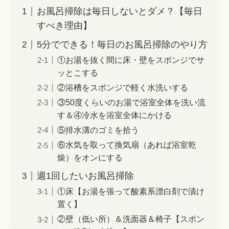
お風呂掃除は毎日しないとダメ？【毎日
すべき理由】
5分でできる！毎日のお風呂掃除のやり方
①お湯を抜く間に床・壁をスポンジでサ
ッとこする
②浴槽をスポンジで軽く水洗いする
③50度くらいのお湯で浴室全体を洗い流
す＆④冷水を浴室全体にかける
⑤排水溝のゴミを拾う
⑥水気を取って換気扇（あれば浴室乾
燥）をオンにする
週1回したいお風呂掃除
①床【お湯を張って酸素系漂白剤で漬け
置く】
②壁（低い所）＆洗面器＆椅子【スポン