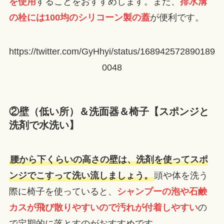
を使用
することをおすすめします。また、
排水溝
の栓には100均のシリコーン製の蓋
が便利です。
https://twitter.com/GyHhyi/status/168942572890189
0048
②壁（低い所）＆洗面器＆椅子【スポンジと
洗剤で水洗い】
腰から下くらいの高さの壁は、洗剤を使ってスポ
ンジでこすって洗い流しましょう。
頭や体を洗う
際に椅子を使っていると、
シャンプーの泡や石鹸
カスが飛び散りやすいので汚れが付着しやすい
の
で定期的に落とすのがおすすめです。