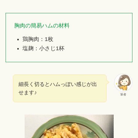
胸肉の簡易ハムの材料
鶏胸肉：1枚
塩麹：小さじ1杯
細長く切るとハムっぽい感じが出
せます♪
筆者