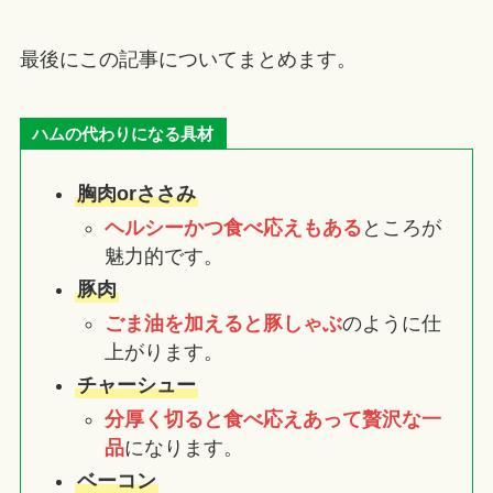
最後にこの記事についてまとめます。
ハムの代わりになる具材
胸肉orささみ
ヘルシーかつ食べ応えもある
ところが
魅力的です。
豚肉
ごま油を加えると豚しゃぶ
のように仕
上がります。
チャーシュー
分厚く切ると食べ応えあって贅沢な一
品
になります。
ベーコン